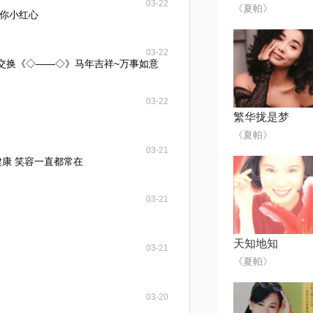
03-22
《夏帕》
你小红心
03-22
四季交换《◇——◇》马年吉祥~万事如意
03-22
繁华拢是梦
《夏帕》
03-21
健康 笑容一直都常在
03-21
天知地知
03-21
《夏帕》
03-20