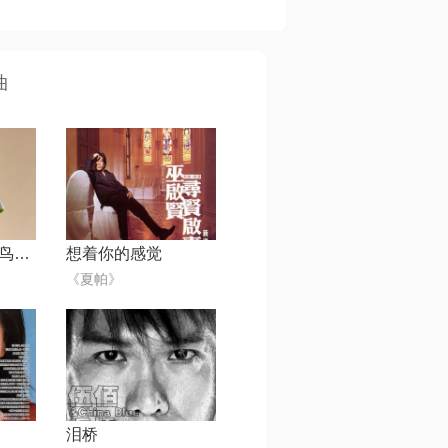
曲
爱过的证据（囚鸟）【风帅制作】
想着你的感觉
《夏帕》
泪桥