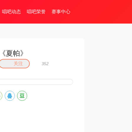
唱吧动态
唱吧荣誉
赛事中心
《夏帕》
关注
352