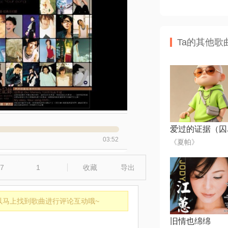
Ta的其他歌
03:52
《夏帕》
7
1
收藏
导出
以马上找到歌曲进行评论互动哦~
旧情也绵绵