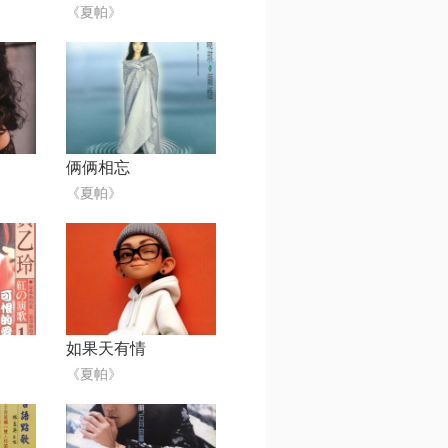
《夏帕》
俩俩相忘
《夏帕》
如果天有情
《夏帕》