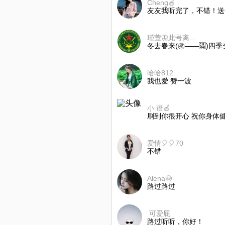
Cheng🍎
友友我听完了，不错！送
瑾萱🦋此号离线不互动
冬去春来(㊗️——🈵)
哈哈812.
我也爱 赞一波
小 语🍎
刷到你很开心 祝你身体
爱情🎈🎈70
不错
Alena🍥
路过路过
ㅤ⁭⁭⁭⁭ ⁭⁭⁭⁭可爱屁
路过听听，你好！