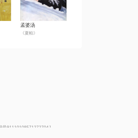
孟婆汤
《夏帕》
91110108571272704J
 | 举报邮箱：fankui@changba.com
| 向12318举报