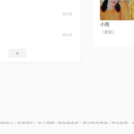
03-20
小雨
《夏帕》
03-20
>
帮助中心
|
联系我们
|
加入唱吧
|
防诈骗专栏
|
商品防伪查询
|
营业执照：编号
P证110298
|
京ICP备11013291号-1
| 举报电话(24小时)：022-25782593