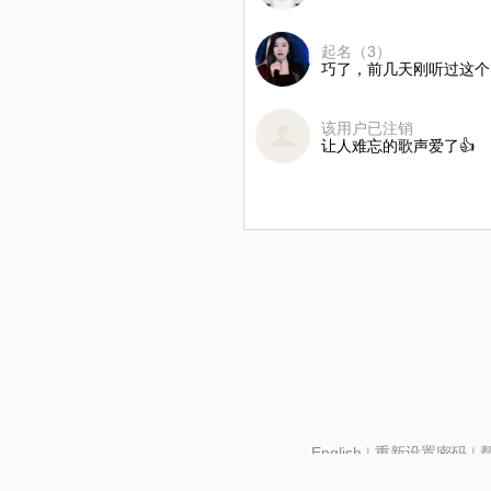
起名（3）
巧了，前几天刚听过这个
该用户已注销
让人难忘的歌声爱了👍
English
|
重新设置密码
|
北京酷智科技有限公司 ©2024 changba.com |
京IC