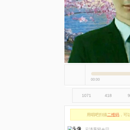
00:00
1071
418
9
用唱吧扫描
二维码
，可
云淡风轻🙏🏻布衣💯✅裸听歌