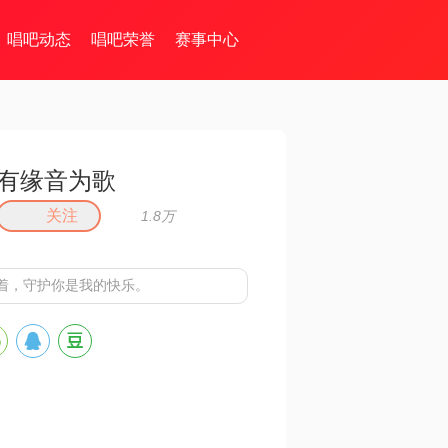
唱吧动态
唱吧荣誉
赛事中心
有缘音为歌
关注
1.8万
着，守护你是我的快乐。