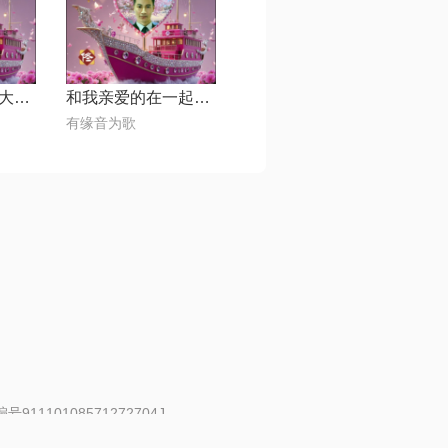
梨花飞情人泪【大海制作】
和我亲爱的在一起【DJ默涵版】
有缘音为歌
91110108571272704J
 | 举报邮箱：fankui@changba.com
| 向12318举报