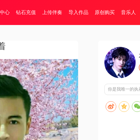
中心
钻石充值
上传伴奏
导入作品
原创购买
音乐人
着
你是我唯一的执