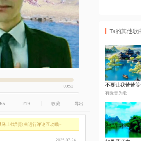
Ta的其他歌
不要让我苦苦等
03:52
有缘音为歌
55
219
收藏
导出
以马上找到歌曲进行评论互动哦~
2025-07-24