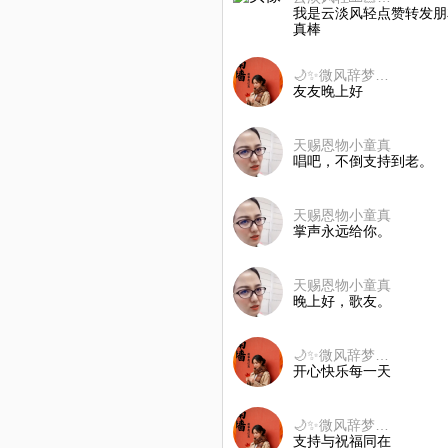
我是云淡风轻点赞转发朋
真棒
🌙✨微风辞梦💞⁵²º☁️🌻🍀
友友晚上好
天赐恩物小童真
唱吧，不倒支持到老。
天赐恩物小童真
掌声永远给你。
天赐恩物小童真
晚上好，歌友。
🌙✨微风辞梦💞⁵²º☁️🌻🍀
开心快乐每一天
🌙✨微风辞梦💞⁵²º☁️🌻🍀
支持与祝福同在