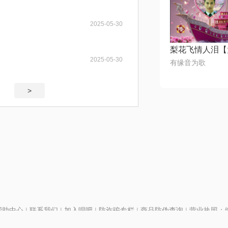
2025-05-30
2025-05-30
有缘音为歌
>
帮助中心
|
联系我们
|
加入唱吧
|
防诈骗专栏
|
商品防伪查询
|
营业执照：编号
P证110298
|
京ICP备11013291号-1
| 举报电话(24小时)：022-25782593