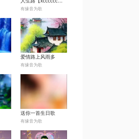
人生路【xcccccc专属】
有缘音为歌
爱情路上风雨多
有缘音为歌
送你一首生日歌
有缘音为歌