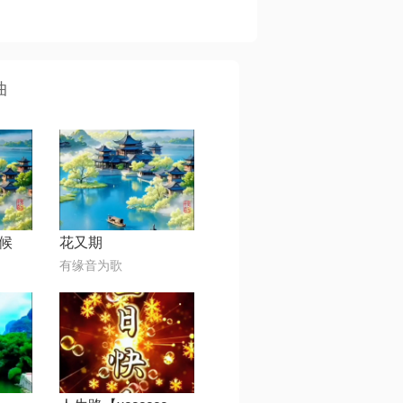
曲
候
花又期
有缘音为歌