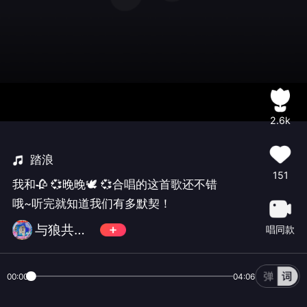
2.6k
踏浪
151
我和🥀 💞晚晚🕊 💞合唱的这首歌还不错
哦~听完就知道我们有多默契！
与狼共舞❄
唱同款
00:00
04:06