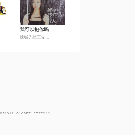
我可以抱你吗
擒贼先擒王先生@80后
91110108571272704J
 | 举报邮箱：fankui@changba.com
| 向12318举报
|
金盾网络纠纷调解中心