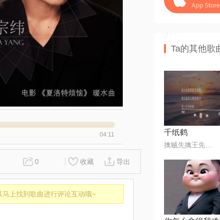
Ta的其他歌
千纸鹤
04:11
擒贼先擒王先生@80后
0
收藏
导出
以马上找到歌曲进行评论互动哦~