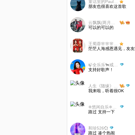
童话里的Pauline
朋友也很喜欢这首歌
云飘飘(两月一歌不玩币）
可以的可以的
王蜀蓉🌸🌸🌸【3】
茫茫人海感恩遇见，友友
🍃全乐乐🐂戒币💥
支持好歌声！
人生《随缘》🤝🎼
我来啦，听着很OK
❈悠闲自乐❈听歌不点评
路过 支持一下
和珍526💞
路过 凑个热闹