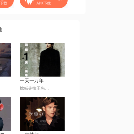
曲
一天一万年
擒贼先擒王先生@80后