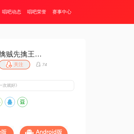
唱吧动态
唱吧荣誉
赛事中心
擒贼先擒王先生@80后
关注
74
一次就好》