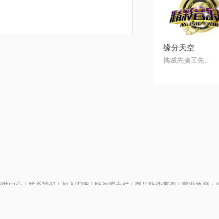
缘分天空
擒贼先擒王先生@80后
帮助中心
|
联系我们
|
加入唱吧
|
防诈骗专栏
|
商品防伪查询
|
营业执照：编号
P证110298
|
京ICP备11013291号-1
| 举报电话(24小时)：022-25782593
号
|
京公网安备11010502025063号
|
|