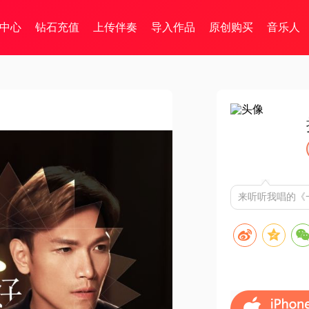
中心
钻石充值
上传伴奏
导入作品
原创购买
音乐人
来听听我唱的《