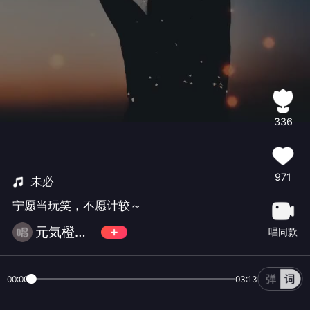
336
971
未必
宁愿当玩笑，不愿计较～
元気橙子🎀
唱同款
00:00
03:13