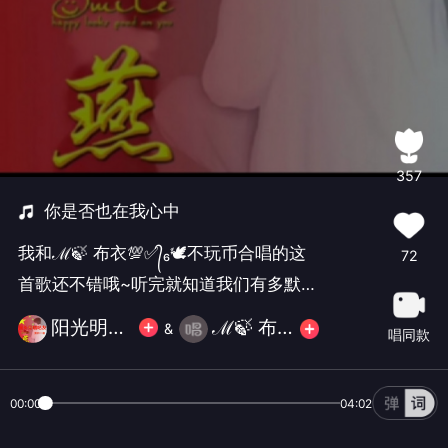
357
你是否也在我心中
我和ℳ🍃 布衣💯✅᭄₆🕊不玩币合唱的这
72
首歌还不错哦~听完就知道我们有多默
契！
阳光明媚姐🐉💯✅᭄₆🕊❤️
ℳ🍃 布衣💯✅᭄₆🕊不玩币
&
唱同款
00:00
04:02