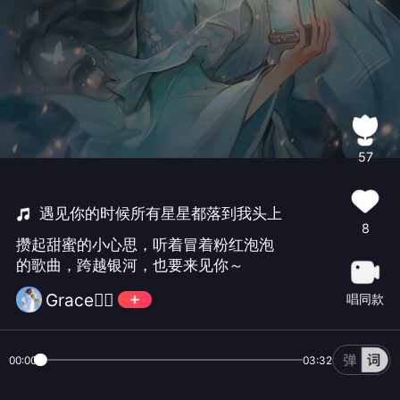
57
遇见你的时候所有星星都落到我头上
8
攒起甜蜜的小心思，听着冒着粉红泡泡
的歌曲，跨越银河，也要来见你～
Grace🧜‍♀️
唱同款
00:00
03:32