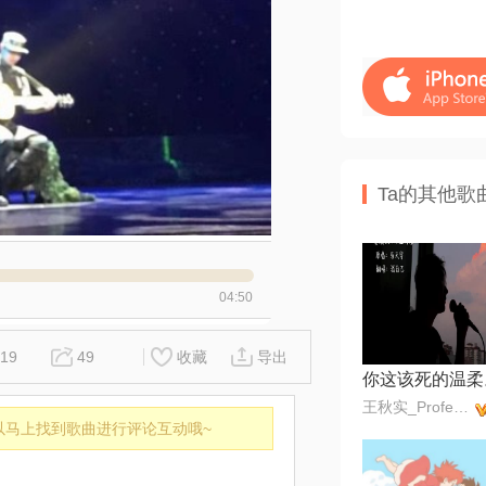
Ta的其他歌
04:50
19
49
收藏
导出
你这该死的温柔
王秋实_Professor
以马上找到歌曲进行评论互动哦~