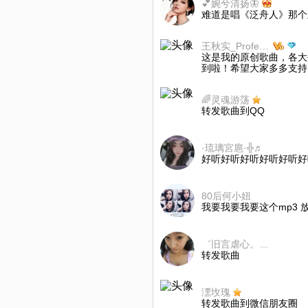
💕婉兮清扬🦋
难道是唱《泛舟人》那个
王秋实_Professor
这是我的原创歌曲，各大
到啦！希望大家多多支持
🌈灵魂游荡
转发歌曲到QQ
·琉璃宮扈·╬♬
好听好听好听好听好听好
80后何小妞
我要我要我要这个mp3 放
゛旧言虐心。甴❻
转发歌曲
潶坆瑰
转发歌曲到微信朋友圈