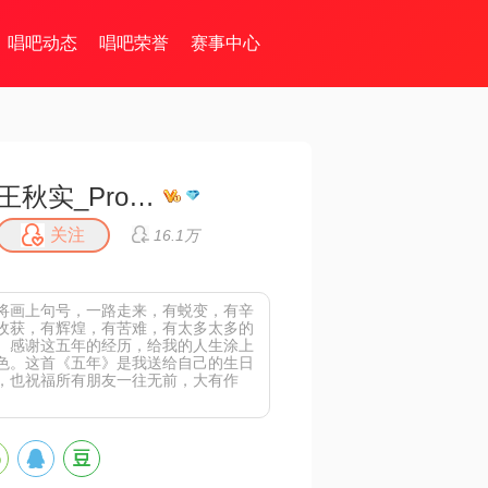
唱吧动态
唱吧荣誉
赛事中心
王秋实_Professor
关注
16.1万
将画上句号，一路走来，有蜕变，有辛
收获，有辉煌，有苦难，有太多太多的
。感谢这五年的经历，给我的人生涂上
色。这首《五年》是我送给自己的生日
，也祝福所有朋友一往无前，大有作