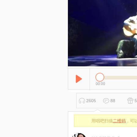
00:00
2605
88
5
用唱吧扫描
二维码
，可