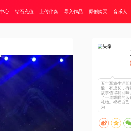
中心
钻石充值
上传伴奏
导入作品
原创购买
音乐人
五年军旅生涯即
酸，有成长，有
故事值得我回味
了一道耀眼的蓝
礼物。祝福自己
为！