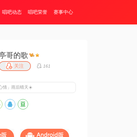
唱吧动态
唱吧荣誉
赛事中心
亭哥的歌
关注
161
心情」
雨后晴天☀️