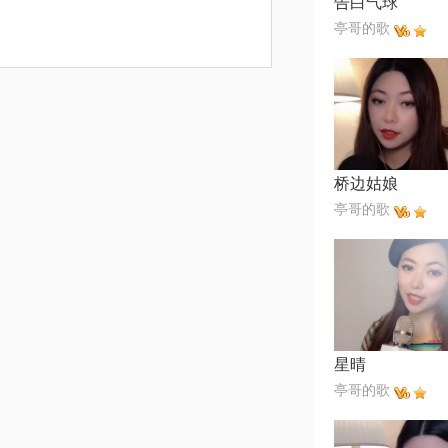
告白气球
亭哥的歌
桥边姑娘
亭哥的歌
星晴
亭哥的歌