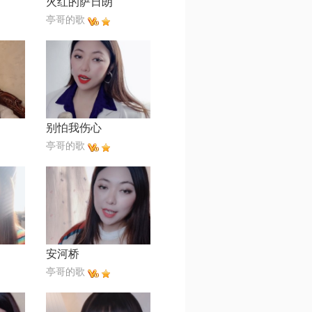
火红的萨日朗
亭哥的歌
别怕我伤心
亭哥的歌
安河桥
亭哥的歌