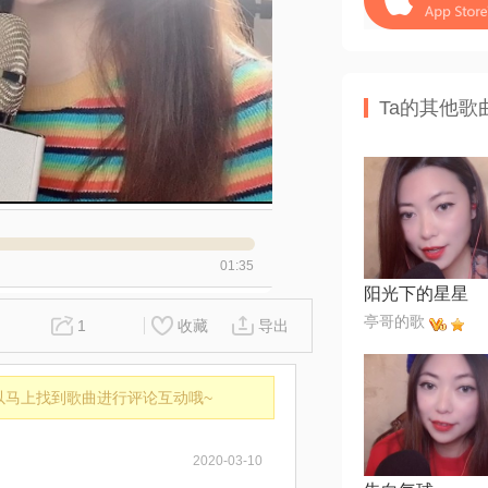
Ta的其他歌
01:35
阳光下的星星
亭哥的歌
1
收藏
导出
以马上找到歌曲进行评论互动哦~
2020-03-10