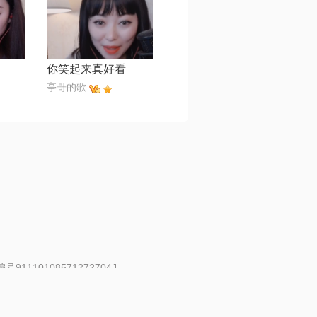
你笑起来真好看
亭哥的歌
91110108571272704J
 | 举报邮箱：fankui@changba.com
| 向12318举报
|
金盾网络纠纷调解中心