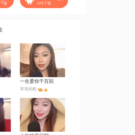
曲
一生爱你千百回
亭哥的歌