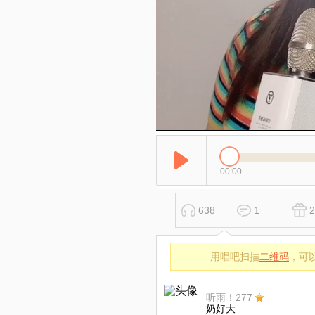
00:00
638
1
2
用唱吧扫描
二维码
，可
听雨！277
奶好大