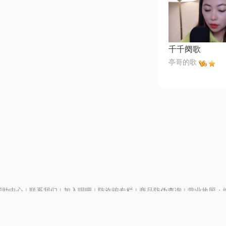
千千阕歌
亭哥的歌
帮助中心
|
联系我们
|
加入唱吧
|
防诈骗专栏
|
商品防伪查询
|
营业执照：编号
P证110298
|
京ICP备11013291号-1
| 举报电话(24小时)：022-25782593
号
|
京公网安备11010502025063号
|
|