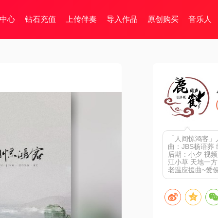
中心
钻石充值
上传伴奏
导入作品
原创购买
音乐人
「人间惊鸿客」
曲：JBS杨语荞
后期：小夕 视频
江小草 天地一
老温应援曲~爱