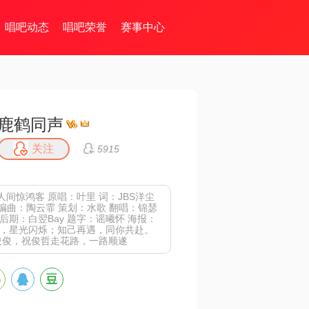
唱吧动态
唱吧荣誉
赛事中心
鹿鹤同声
关注
5915
人间惊鸿客 原唱：叶里 词：JBS洋尘
 编曲：陶云霏 策划：水歌 翻唱：锦瑟
后期：白翌Bay 题字：谣曦怀 海报：
方，星光闪烁；知己再遇，同你共赴。
俊俊，祝俊哲走花路，一路顺遂