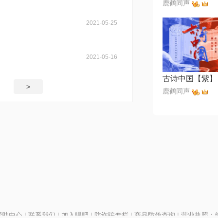
鹿鹤同声
2021-05-25
2021-05-16
古诗中国【紫】
>
鹿鹤同声
帮助中心
|
联系我们
|
加入唱吧
|
防诈骗专栏
|
商品防伪查询
|
营业执照：编号