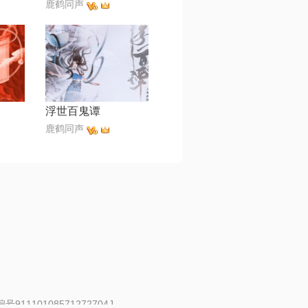
鹿鹤同声
浮世百鬼谭
鹿鹤同声
91110108571272704J