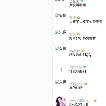
鱼且卤
龚俊啊啊啊
歌逊
太棒了太棒了👍赞赞赞
歌逊
好听好听👍赞赞赞
yoyoiris
转发歌曲到QQ
✌迷了鹿
转发歌曲到
兰屿小筑
真的好听
✮wy♡dⅰ调𝓗𝓖羽诺♡wy✮
[Жs/10/1.gif]