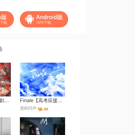
曲
意气趁年少【网剧《国子监来了个女弟子》主题曲】
Finale【高考应援曲】
鹿鹤同声