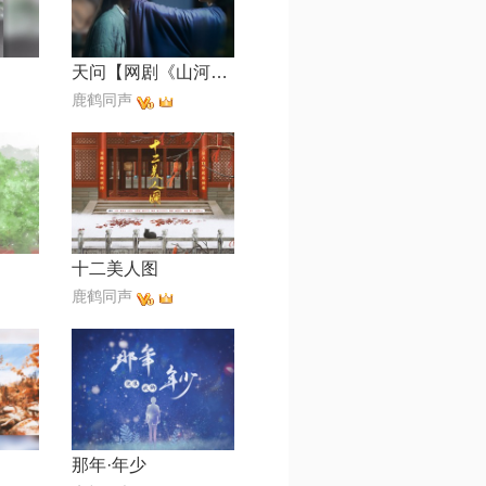
天问【网剧《山河令》主题曲】
鹿鹤同声
十二美人图
鹿鹤同声
那年·年少