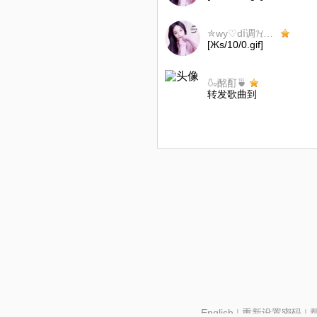
✮wy♡dⅰ调𝓗𝓖羽诺♡wy✮
[Жs/10/0.gif]
🍶酩酊🍵
转发歌曲到
English
|
重新设置密码
|