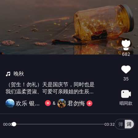
682
晚秋
35
（贺生！勿礼）天是国庆节，同时也是
我们温柔贤淑、可爱可亲顾姐的生辰！
我君叔老早就邀请我一同送上我们最真
欢乐 银图腾
君勿悔
唱同款
&
挚的祝福：一岁一洗礼，一寸一欢喜，
无事绊心弦，所念皆如愿！愿所有美好
的存在都围绕在你左右！顾姐生日快乐
00:00
03:32
🎂🎂🎂🎂🎂也祝国庆快乐！天天开心！
🎉🎉🎉🎉🎉