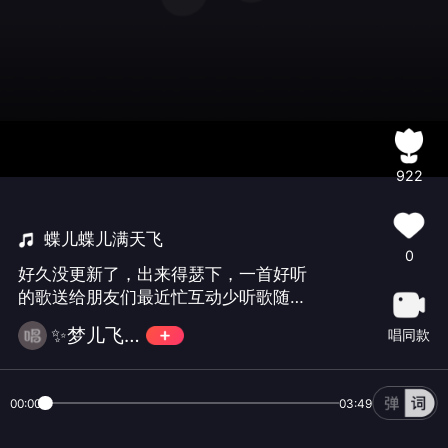
922
蝶儿蝶儿满天飞
0
好久没更新了，出来得瑟下，一首好听
的歌送给朋友们最近忙互动少听歌随
意！感谢大家的支持！🌺🌺🌺 ——通过
✨梦儿飞飞✨
唱同款
#vivo 智能手机#录制
00:00
03:49