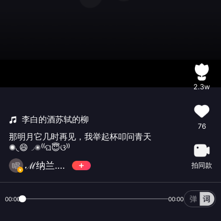
2.3w
李白的酒苏轼的柳
76
那明月它几时再见，我举起杯叩问青天
✺◟😄◞✺⁽⁽ଘ😇ଓ⁾⁾
ℳ纳兰.平儿明月⁵²⁰🌙 ¹
拍同款
00:00
00:00