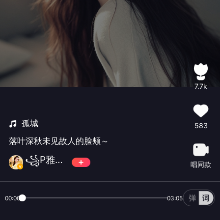
7.7k
孤城
583
落叶深秋未见故人的脸颊～
꧁P雅楠P꧂
唱同款
00:00
03:05