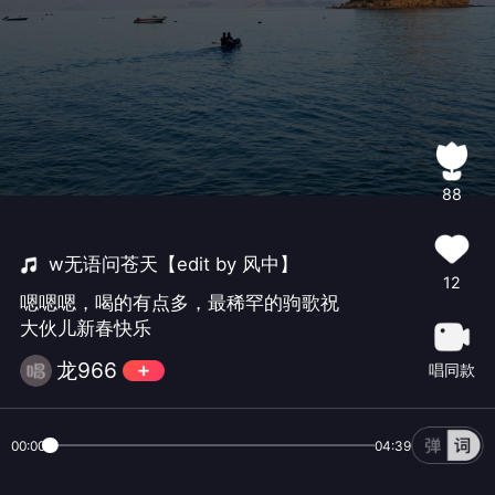
88
w无语问苍天【edit by 风中】
12
嗯嗯嗯，喝的有点多，最稀罕的驹歌祝
大伙儿新春快乐
龙966
唱同款
00:00
04:39