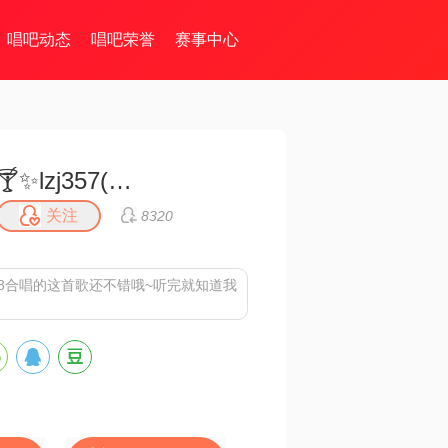
唱吧动态
唱吧荣誉
赛事中心
🍸✨lzj357(周四更新)
关注
8320
18合唱的这首歌还不错哦~听完就知道我