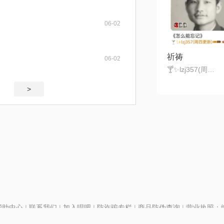
06-02
祈祷
06-02
🍸✨lzj357(周四更新)
>
帮助中心
|
联系我们
|
加入唱吧
|
防诈骗专栏
|
商品防伪查询
|
营业执照：编号
P证110298
|
京ICP备11013291号-1
| 举报电话(24小时)：022-25782593