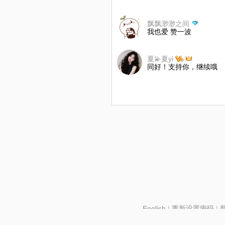
飘飘渺渺之间
我也爱 赞一波
夏💫夏yi
同好！支持你，继续哦
English
|
重新设置密码
|
北京酷智科技有限公司 ©2024 changba.com |
京IC