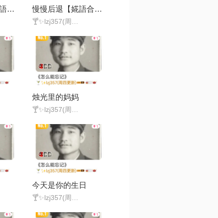
亲爱的你啊【婲語合唱（缺声部）】
慢慢后退【婲語合唱（缺声部）】
🍸✨lzj357(周四更新)
烛光里的妈妈
🍸✨lzj357(周四更新)
今天是你的生日
🍸✨lzj357(周四更新)