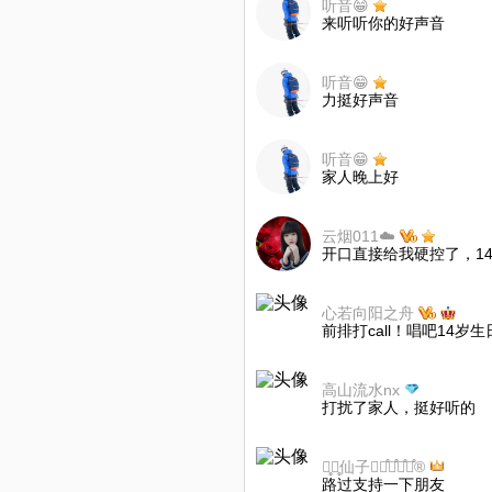
听音😁
来听听你的好声音
听音😁
力挺好声音
听音😁
家人晚上好
云烟011☁️
开口直接给我硬控了，14
心若向阳之舟
前排打call！唱吧14岁生
高山流水nx
打扰了家人，挺好听的
紫̥霞̥仙子✰威̊势̊联̊盟̊®
路过支持一下朋友