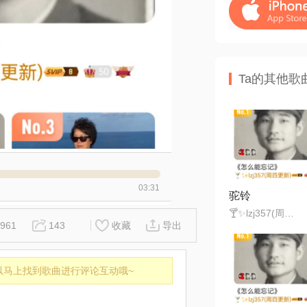
Ta的其他歌
03:31
驼铃
🍸✨lzj357(周四更新)
961
143
收藏
导出
以马上找到歌曲进行评论互动哦~