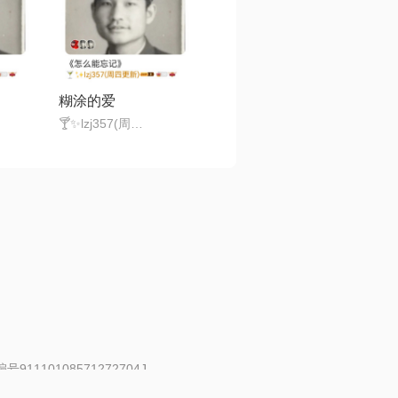
糊涂的爱
🍸✨lzj357(周四更新)
91110108571272704J
 | 举报邮箱：fankui@changba.com
| 向12318举报