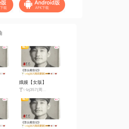
曲
娥嫚【女版】
🍸✨lzj357(周四更新)