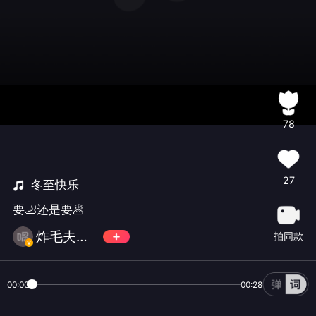
78
27
冬至快乐
要🦶还是要🥟
炸毛夫子S̶H̶O̶W̶
拍同款
00:00
00:28