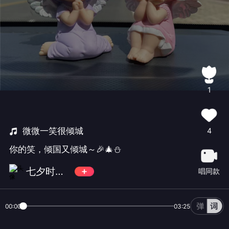
1
微微一笑很倾城
4
你的笑，倾国又倾城～🎉🎄⛄
七夕时光📀
唱同款
00:00
03:25