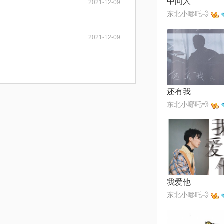
中间人
2021-12-09
东北小哪吒💨
2021-12-09
还有我
东北小哪吒💨
我爱他
东北小哪吒💨