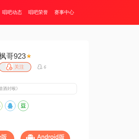
唱吧动态
唱吧荣誉
赛事中心
枫哥923
关注
6
借酒封喉》