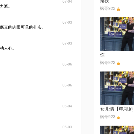
搀扶
07-04
力派。
枫哥923
07-03
底真的肉眼可见的扎实。
07-03
动人心。
你
枫哥923
05-06
05-06
05-04
枫哥923
05-03