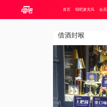
首页
唱吧麦克风
会员
借酒封喉