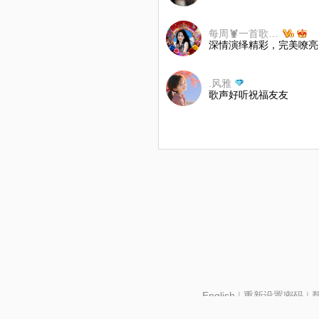
每周🦞一首歌微微一笑🐝拒币
深情演绎精彩，完美嘹亮
.风雅
歌声好听祝福友友
English
|
重新设置密码
|
北京酷智科技有限公司 ©2024 changba.com |
京IC