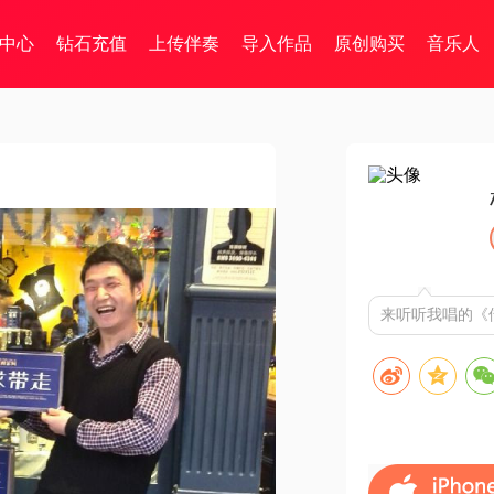
中心
钻石充值
上传伴奏
导入作品
原创购买
音乐人
来听听我唱的《