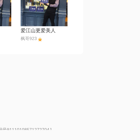
爱江山更爱美人
枫哥923
91110108571272704J
 | 举报邮箱：fankui@changba.com
| 向12318举报