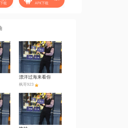
曲
漂洋过海来看你
枫哥923