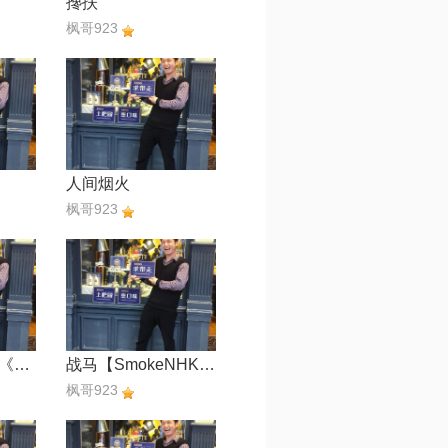
搀扶
枫哥923
人间烟火
枫哥923
女儿情【电视剧《西游记》插曲】
战马【SmokeNHK13號】
枫哥923