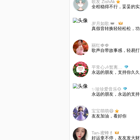
歌友 ZishAk
全程稳得不行，妥妥的实
岁月如歌.👑 .
真假音转换轻轻松松，功
丽红🍓🍓
歌声自带故事感，轻易打
平常心🎶暂离纯听歌不评不转取关随意
永远的朋友，支持你久久
✨珍珍爱音乐🌻
永远的朋友，永远的支持
宝宝萌萌😄
友友加油，看好你
Tan-蜜蜂💄
好运拿不停，友友发大财