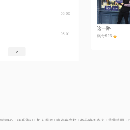
05-03
这一路
05-01
枫哥923
>
帮助中心
|
联系我们
|
加入唱吧
|
防诈骗专栏
|
商品防伪查询
|
营业执照：编号
P证110298
|
京ICP备11013291号-1
| 举报电话(24小时)：022-25782593