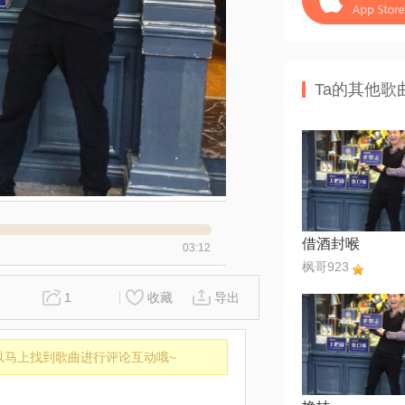
Ta的其他歌
借酒封喉
03:12
枫哥923
1
收藏
导出
以马上找到歌曲进行评论互动哦~