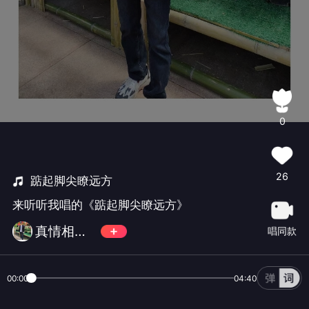
0
26
踮起脚尖瞭远方
来听听我唱的《踮起脚尖瞭远方》
真情相遇🐥🐌🐆
唱同款
00:00
04:40