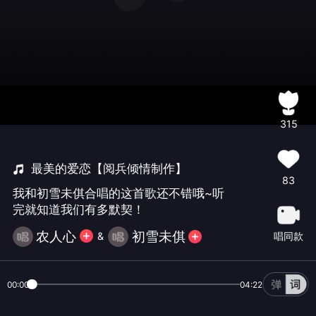
315
最美的爱恋【阅兵倾情制作】
83
我和初雪未倛合唱的这首歌还不错哦~听
完就知道我们有多默契！
农人心
初雪未倛
唱同款
&
00:00
04:22