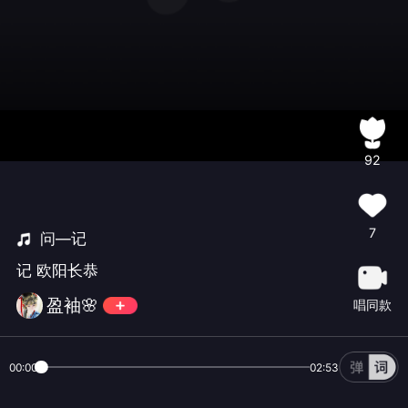
92
7
问—记
记 欧阳长恭
盈袖🌸
唱同款
00:00
02:53