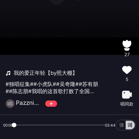
27
我的爱正年轻【by照大棚】
5
#独唱征集##小虎队##吴奇隆##苏有朋
##陈志朋#我唱的这首歌打败了全国
100%的人，快来听听吧。
Pazzni☄️萬♾️歌
唱同款
00:00
03:44