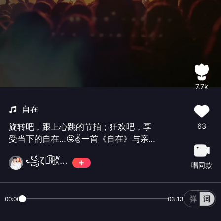
7.7k
自在
63
旋转吧，跟上心跳的节拍；狂欢吧，享
受当下的自在…😜✌一首《自在》与亲们
分享。㊗️亲们冬日吉祥如意！幸福安
꧁ζั͡歌ั与ั͡阳ั光ั͡✾꧂💞
康！🙏🌹🍵✨❤️✨❤️✨❤️✨#韦唯#陈婧霏
唱同款
#
00:00
03:13