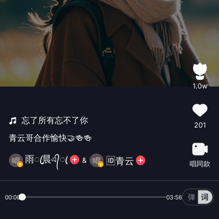
1.0w
忘了所有忘不了你
201
青云哥合作愉快🤝🍻🍻
雨ꦿ晨এ᭄ꦿ
🆔青云
&
唱同款
00:00
03:56