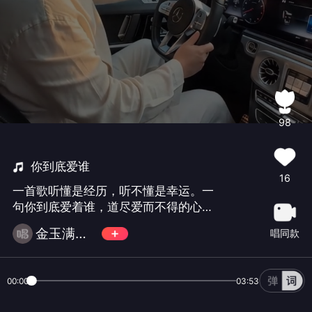
98
你到底爱谁
16
一首歌听懂是经历，听不懂是幸运。一
句你到底爱着谁，道尽爱而不得的心
酸。我拿着满腔热忱撞进你的世界，事
金玉满堂卍风云
唱同款
事惦记，处处退让，把温柔和偏爱尽数
奉上，可你的忽冷忽热，你的含糊其
辞，始终让我捉摸不透。原来从始至
00:00
03:53
终，我都没能住进你的心底，终究错付
深情，独自熬过满心遗憾。