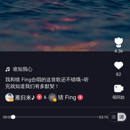
4.3k
谁知我心
82
我和猜 Fing合唱的这首歌还不错哦~听
完就知道我们有多默契！
猜 Fing
雁归来♪
&
唱同款
00:00
03:15