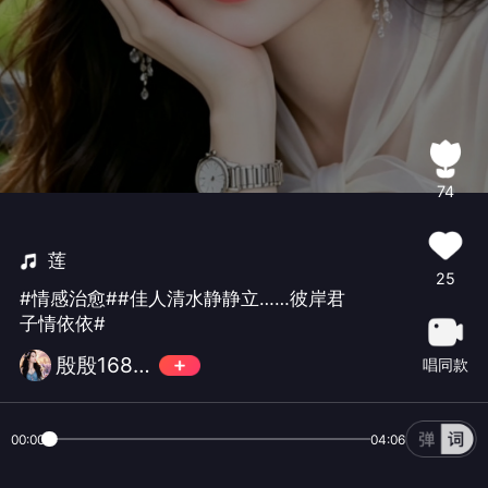
74
莲
25
#情感治愈##佳人清水静静立……彼岸君
子情依依#
殷殷168🎵
唱同款
00:00
04:06