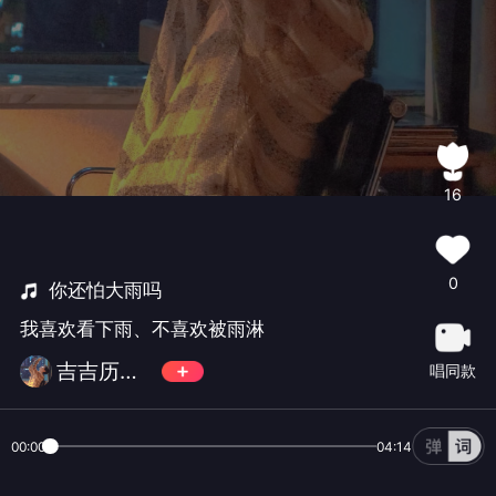
16
0
你还怕大雨吗
我喜欢看下雨、不喜欢被雨淋
吉吉历险记
唱同款
00:00
04:14