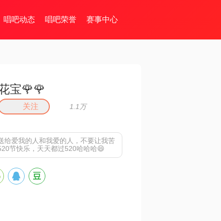
唱吧动态
唱吧荣誉
赛事中心
花宝🌹🌹
关注
1.1万
送给爱我的人和我爱的人，不要让我苦
20节快乐，天天都过520哈哈哈😄