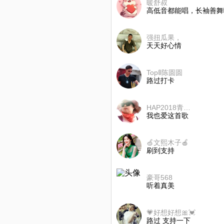
暖舒叔
高低音都能唱，长袖善舞啊，
强扭瓜果，
天天好心情
Top🚦陈圆圆
路过打卡
HAP2018青春永驻
我也爱这首歌
🍏文熙木子🍎
刷到支持
豪哥568
听着真美
💗好想好想🎀💓
路过 支持一下