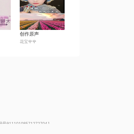
创作原声
花宝🌹🌹
91110108571272704J
 | 举报邮箱：fankui@changba.com
| 向12318举报