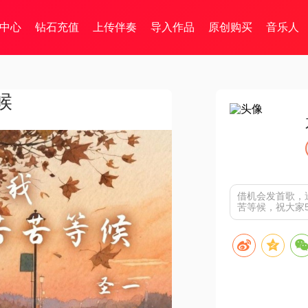
中心
钻石充值
上传伴奏
导入作品
原创购买
音乐人
候
借机会发首歌，
苦等候，祝大家5