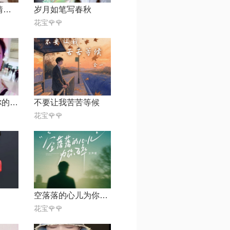
豫剧 铡西宫 赔情一折【知慈制词】
岁月如笔写春秋
花宝🌹🌹
牵手(因为爱着你的爱)
不要让我苦苦等候
花宝🌹🌹
空落落的心儿为你碎【女声版】
花宝🌹🌹