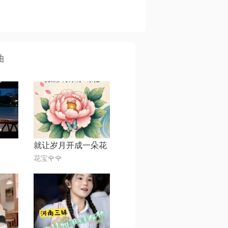
曲
就让岁月开成一朵花
花宝🌹🌹