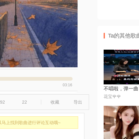
Ta的其他歌
03:16
不唱啦，弹一曲
花宝🌹🌹
92
22
收藏
导出
以马上找到歌曲进行评论互动哦~