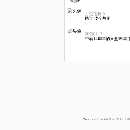
月色莲花💦
路过 凑个热闹
寒雪0117
带着14周年的盲盒来串门
English
|
重新设置密码
|
北京酷智科技有限公司 ©2024 changba.com |
京IC