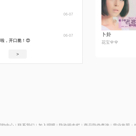
06-07
卜卦
06-07
啦，开口脆！😍
花宝🌹🌹
>
帮助中心
|
联系我们
|
加入唱吧
|
防诈骗专栏
|
商品防伪查询
|
营业执照：编号
P证110298
|
京ICP备11013291号-1
| 举报电话(24小时)：022-25782593