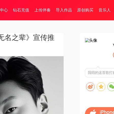
中心
钻石充值
上传伴奏
导入作品
原创购买
音乐人
无名之辈》宣传推
我唱的这首歌打