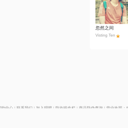
忽然之间
Visting Ten
帮助中心
|
联系我们
|
加入唱吧
|
防诈骗专栏
|
商品防伪查询
|
营业执照：编号
P证110298
|
京ICP备11013291号-1
| 举报电话(24小时)：022-25782593
号
|
京公网安备11010502025063号
|
|