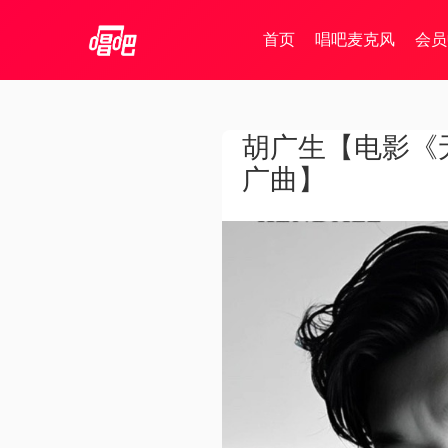
首页
唱吧麦克风
会员
胡广生【电影《
广曲】