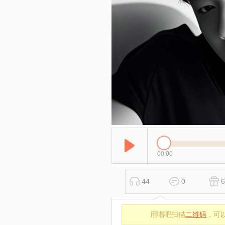
00:00
44
0
6
用唱吧扫描
二维码
，可