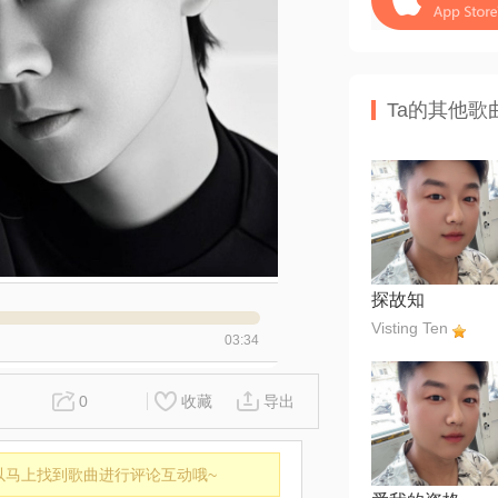
Ta的其他歌
探故知
Visting Ten
03:34
0
收藏
导出
以马上找到歌曲进行评论互动哦~