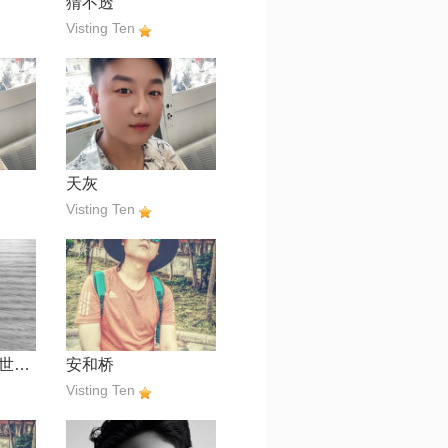
猜不透
Visting Ten
天灰
Visting Ten
舍得【网剧《双世宠妃》片尾曲】
安和桥
Visting Ten