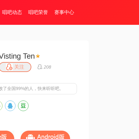
唱吧动态
唱吧荣誉
赛事中心
Visting Ten
关注
208
败了全国99%的人，快来听听吧。