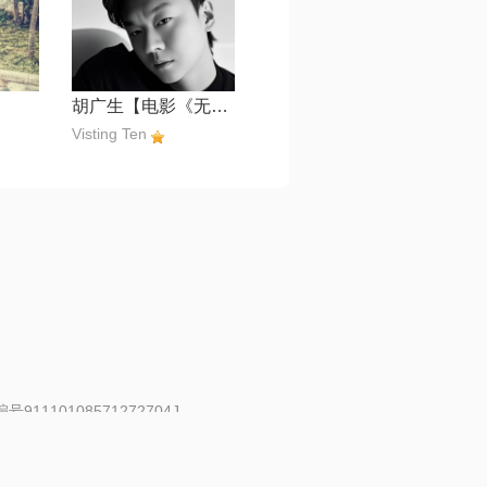
胡广生【电影《无名之辈》宣传推广曲】
Visting Ten
91110108571272704J
 | 举报邮箱：fankui@changba.com
| 向12318举报
|
金盾网络纠纷调解中心