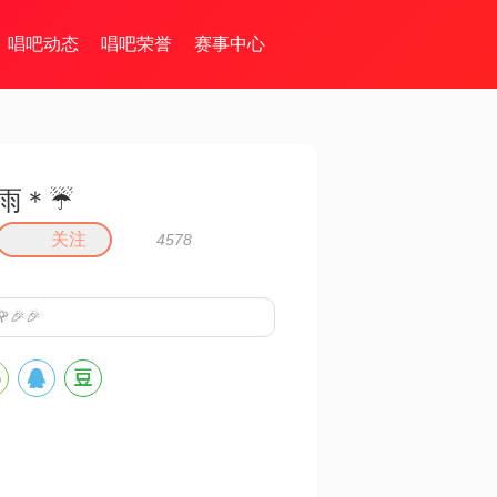
唱吧动态
唱吧荣誉
赛事中心
雨＊☔️
关注
4578
🎉🎉