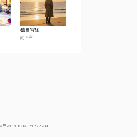
独自寄望
雨＊☔️
91110108571272704J
 | 举报邮箱：fankui@changba.com
| 向12318举报