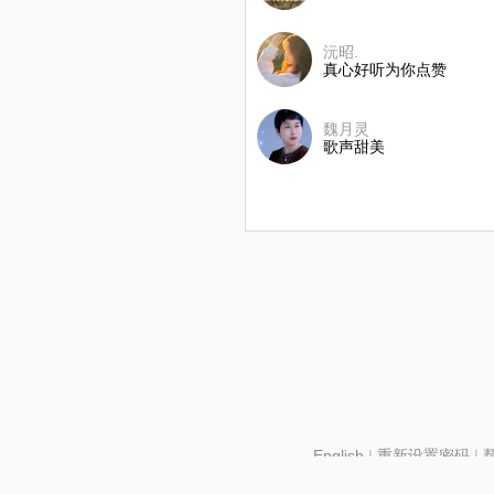
沅昭.
真心好听为你点赞
魏月灵
歌声甜美
English
|
重新设置密码
|
北京酷智科技有限公司 ©2024 changba.com |
京IC