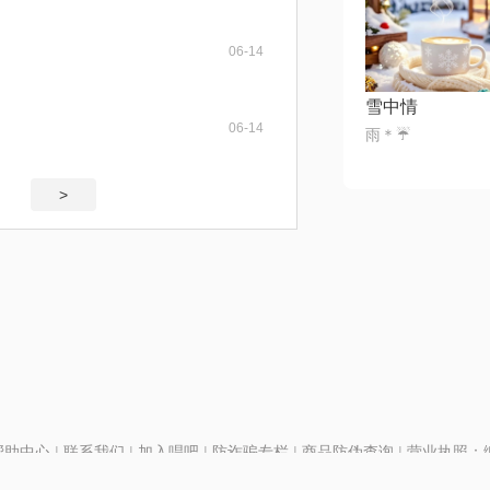
06-14
雪中情
06-14
雨＊☔️
>
帮助中心
|
联系我们
|
加入唱吧
|
防诈骗专栏
|
商品防伪查询
|
营业执照：编号
P证110298
|
京ICP备11013291号-1
| 举报电话(24小时)：022-25782593