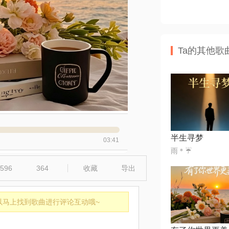
Ta的其他歌
半生寻梦
03:41
雨＊☔️
596
364
收藏
导出
以马上找到歌曲进行评论互动哦~