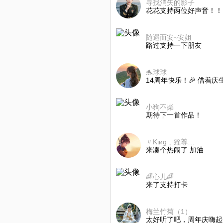
寻找消失的影子
花花支持两位好声音！！
随遇而安~安姐
路过支持一下朋友
🐬球球
14周年快乐！🎉 借着
小狗不柴
期待下一首作品！
〃Kιиɡ﹑臸尊寶ぐ
来凑个热闹了 加油
🌈心儿🌈
来了支持打卡
梅兰竹菊（1）
太好听了吧，周年庆嗨起