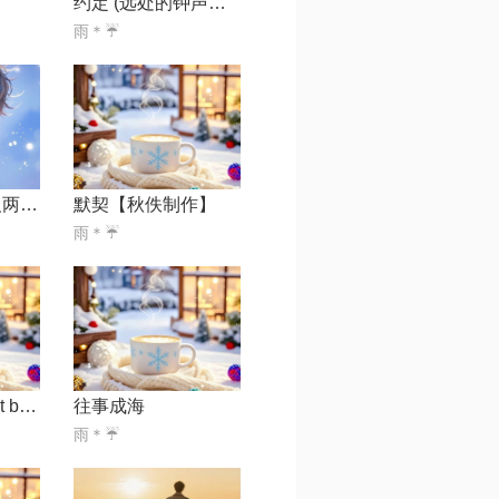
约定 (远处的钟声回荡在雨里)【甜心社】
雨＊☔️
今夜情为证 情义两心知【粤韵坊】
默契【秋佚制作】
雨＊☔️
w感情到老【edit by 风中】
往事成海
雨＊☔️