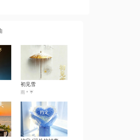
曲
初见雪
雨＊☔️