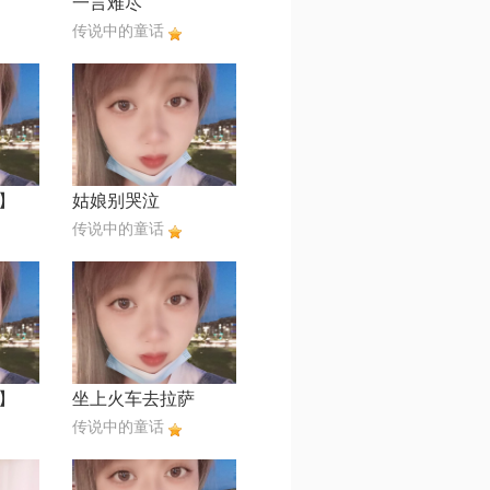
一言难尽
传说中的童话
】
姑娘别哭泣
传说中的童话
】
坐上火车去拉萨
传说中的童话