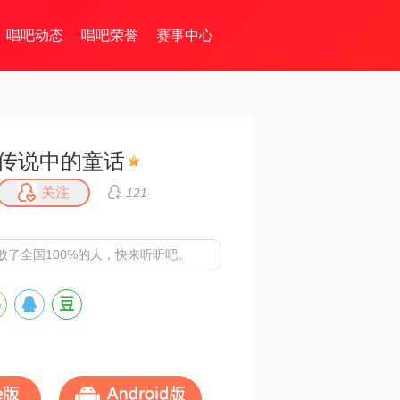
唱吧动态
唱吧荣誉
赛事中心
传说中的童话
关注
121
败了全国100%的人，快来听听吧。