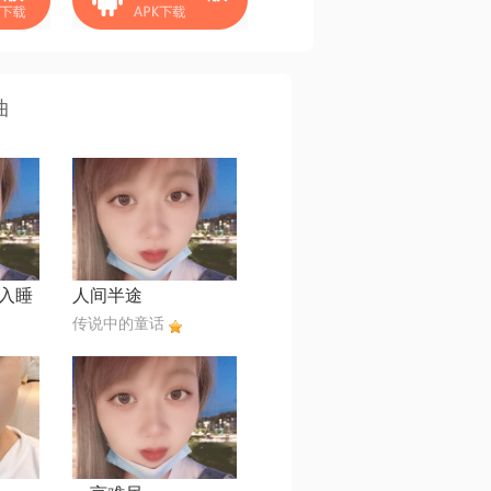
曲
入睡
人间半途
传说中的童话