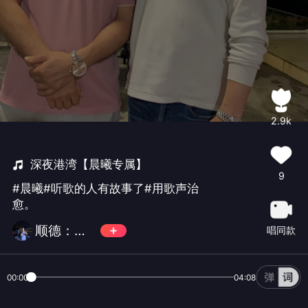
2.9k
深夜港湾【晨曦专属】
9
#晨曦#听歌的人有故事了#用歌声治
愈。
顺德：超哥
唱同款
00:00
04:08