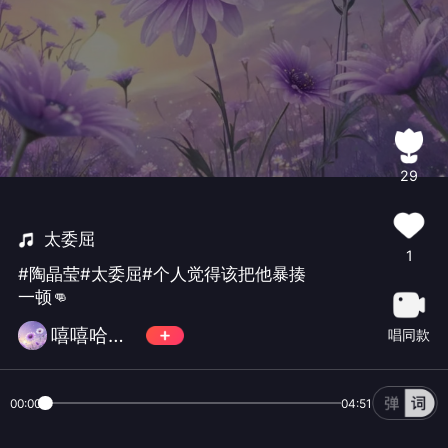
29
太委屈
1
#陶晶莹#太委屈#个人觉得该把他暴揍
一顿👊
嘻嘻哈哈🤔
唱同款
00:00
04:51