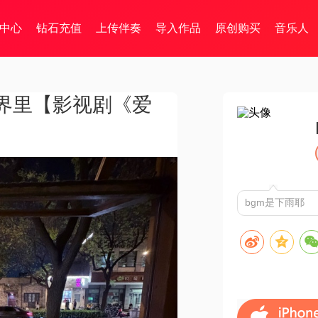
中心
钻石充值
上传伴奏
导入作品
原创购买
音乐人
界里【影视剧《爱
bgm是下雨耶