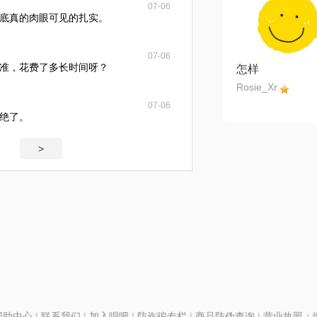
07-06
底真的肉眼可见的扎实。
07-06
准，花费了多长时间呀？
怎样
Rosie_Xr
07-06
绝了。
>
帮助中心
|
联系我们
|
加入唱吧
|
防诈骗专栏
|
商品防伪查询
|
营业执照：编号