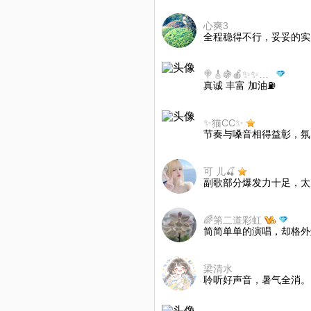
心爽3
全程稳得不行，妥妥的实
🍭🎸🍇🍎✨✨🎍🎍🎍醍茗Vi
真诚 丰富 加油⛽
✨猫CC✨
节奏与嗓音相得益彰，氛
可 儿🍒
副歌部分爆发力十足，太
🌈第二道彩虹
简简单单的演唱，却格外
梁清水
聆听好声音，暑气全消。