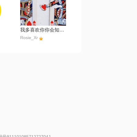
我多喜欢你你会知道【立明】
Rosie_Xr
91110108571272704J