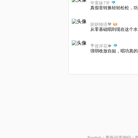
🌸童妹7🌸
真假音转换轻轻松松，功
妍妍物语🧡
从零基础唱到现在这个水
💐彼岸花🍁
强弱收放自如，唱功真的
English
|
重新设置密码
|