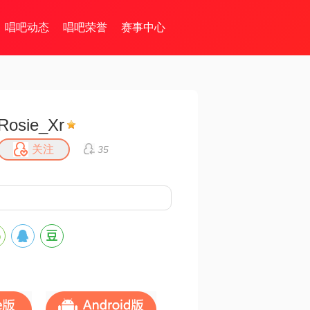
唱吧动态
唱吧荣誉
赛事中心
Rosie_Xr
关注
35