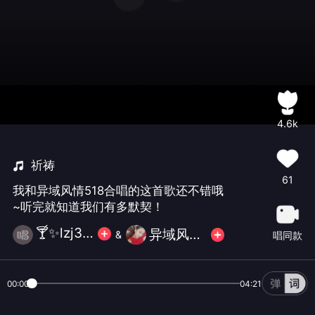
4.6k
祈祷
61
我和异域风情518合唱的这首歌还不错哦
~听完就知道我们有多默契！
🍸✨lzj357(周四更新)
异域风情518
&
唱同款
00:00
04:21