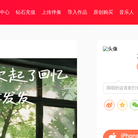
中心
钻石充值
上传伴奏
导入作品
原创购买
音乐人
我唱的这首歌打