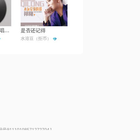
梦里的你（小合唱）【柳欣制作】
是否还记得
水溶豆（拒币）
91110108571272704J
 | 举报邮箱：fankui@changba.com
| 向12318举报