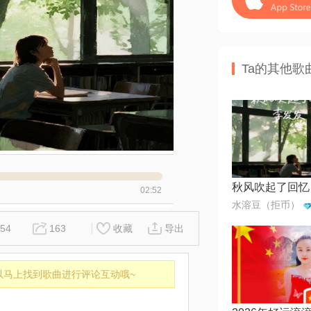
Ta的其他歌
秋风吹起了回忆
02:52
水溶豆（拒币）
54
163
收藏
导出
以马上找到歌曲进行评论互动哦~