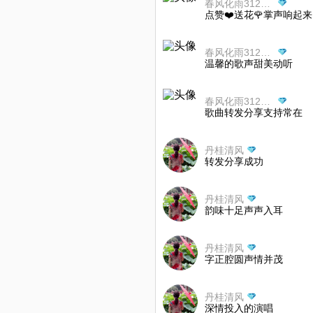
春风化雨312130
点赞❤️送花🌹掌声响起来
春风化雨312130
温馨的歌声甜美动听
春风化雨312130
歌曲转发分享支持常在
丹桂清风
转发分享成功
丹桂清风
韵味十足声声入耳
丹桂清风
字正腔圆声情并茂
丹桂清风
深情投入的演唱