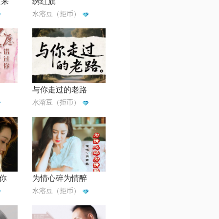
滚来
绣红旗
水溶豆（拒币）
与你走过的老路
水溶豆（拒币）
你
为情心碎为情醉
水溶豆（拒币）