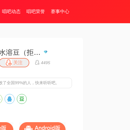
唱吧动态
唱吧荣誉
赛事中心
水溶豆（拒币）
关注
4495
败了全国99%的人，快来听听吧。