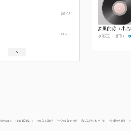
06-03
06-03
水溶豆（拒币）
>
帮助中心
|
联系我们
|
加入唱吧
|
防诈骗专栏
|
商品防伪查询
|
营业执照：编号
P证110298
|
京ICP备11013291号-1
| 举报电话(24小时)：022-25782593