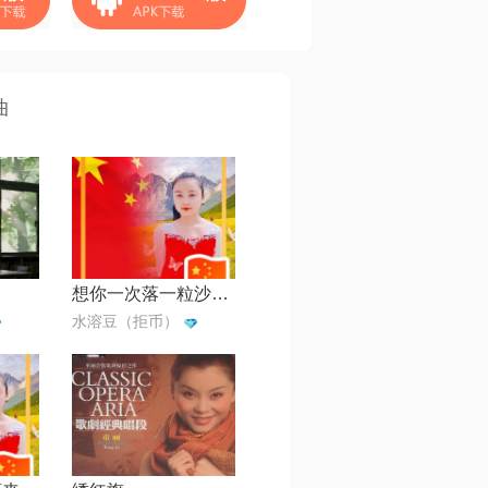
曲
想你一次落一粒沙【柳欣制作】
水溶豆（拒币）