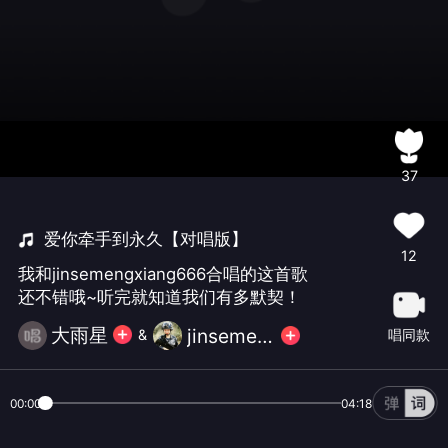
37
爱你牵手到永久【对唱版】
12
我和jinsemengxiang666合唱的这首歌
还不错哦~听完就知道我们有多默契！
大雨星
jinsemengxiang666
唱同款
&
00:00
04:18