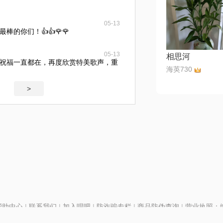
05-13
的你们！👍👍🌹🌹
05-13
相思河
祝福一直都在，再度欣赏特美歌声，重
海英730
>
帮助中心
|
联系我们
|
加入唱吧
|
防诈骗专栏
|
商品防伪查询
|
营业执照：编号
P证110298
|
京ICP备11013291号-1
| 举报电话(24小时)：022-25782593