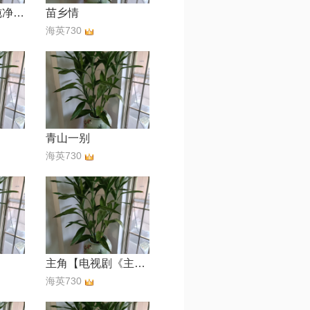
一首醉人的歌(纯净版)
苗乡情
海英730
青山一别
海英730
主角【电视剧《主角》主题曲】
海英730