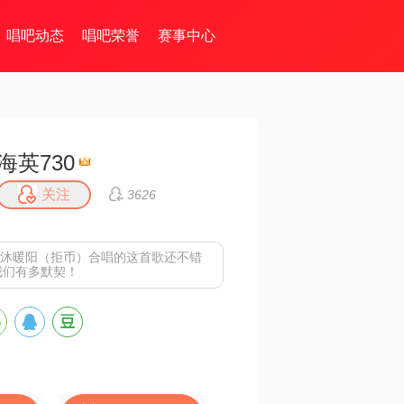
唱吧动态
唱吧荣誉
赛事中心
海英730
关注
3626
静沐暖阳（拒币）合唱的这首歌还不错
我们有多默契！