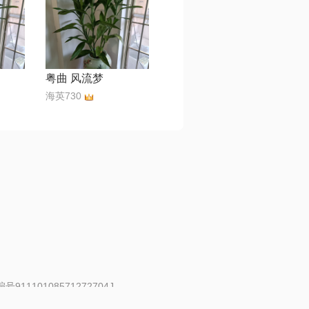
粤曲 风流梦
海英730
91110108571272704J
 | 举报邮箱：fankui@changba.com
| 向12318举报