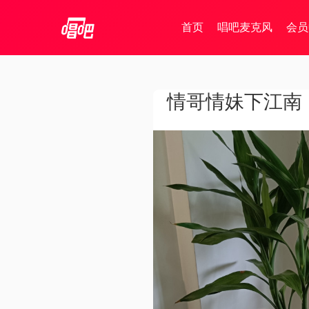
首页
唱吧麦克风
会员
情哥情妹下江南