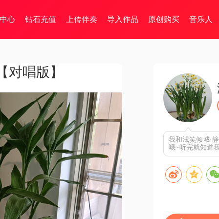
中心
钻石充值
上传伴奏
导入作品
原创购买
音乐人
【对唱版】
我和浅笑倾城·
哦~听完就知道