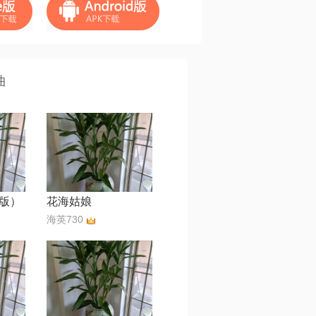
曲
版）
花海姑娘
海英730