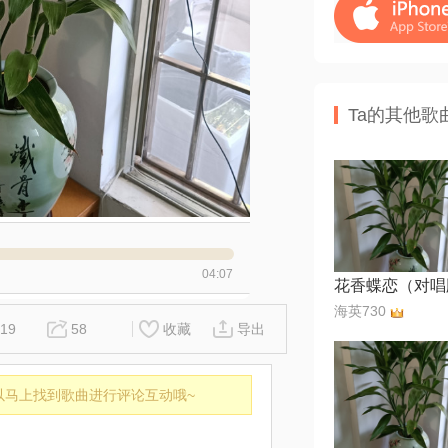
Ta的其他歌
04:07
花香蝶恋（对唱
海英730
19
58
收藏
导出
以马上找到歌曲进行评论互动哦~