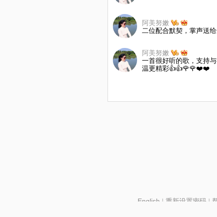
阿美努嫩
二位配合默契，掌声送给最棒
阿美努嫩
一首很好听的歌，支持与
温更精彩👍👍🌹🌹❤️❤️
English
|
重新设置密码
|
北京酷智科技有限公司 ©2024 changba.com |
京IC