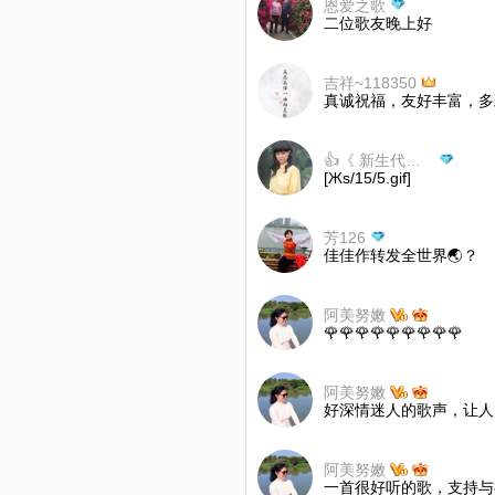
恩爱之歌
二位歌友晚上好
吉祥~118350
真诚祝福，友好丰富，多
👍《 新生代琼女郎》
[Жs/15/5.gif]
芳126
佳佳作转发全世界🌏？
阿美努嫩
🌹🌹🌹🌹🌹🌹🌹🌹🌹
阿美努嫩
好深情迷人的歌声，让人回味
阿美努嫩
一首很好听的歌，支持与祝福