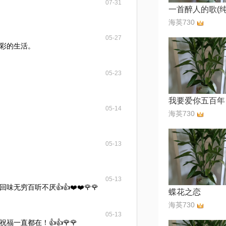
07-31
海英730
05-27
彩的生活。
05-23
我要爱你五百年
05-14
海英730
05-13
05-13
无穷百听不厌👍👍❤️❤️🌹🌹
蝶花之恋
海英730
05-13
一直都在！👍👍🌹🌹