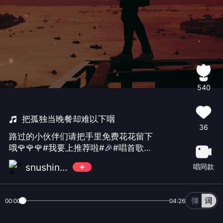
540
把孤独当晚餐却难以下咽
36
路过的小伙伴们请把手里免费花花留下
哦🌹🌹🌹#我要上推荐啦#🎉#唱首歌说
晚安#❤️❤️❤️☀️💓🌈
snushine🎶💥
唱同款
00:00
04:26