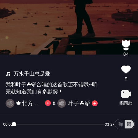
84
万水千山总是爱
9
我和叶子☘︎🍃合唱的这首歌还不错哦~听
完就知道我们有多默契！
🍁北方之圣🍁
叶子☘︎🍃
唱同款
&
00:00
03:27