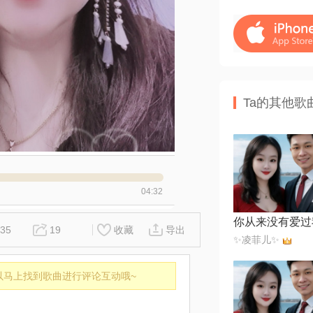
Ta的其他歌
04:32
你从来没有爱过
35
19
收藏
导出
✨凌菲儿✨
以马上找到歌曲进行评论互动哦~