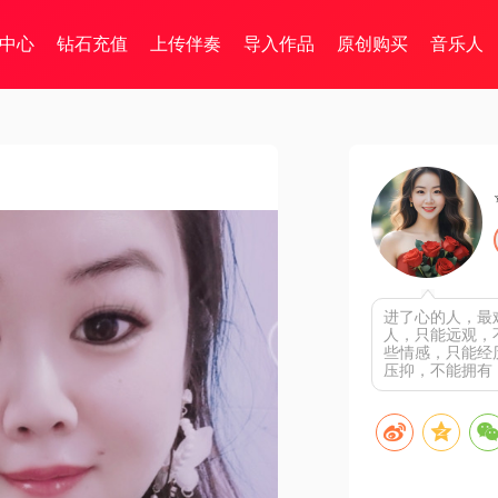
中心
钻石充值
上传伴奏
导入作品
原创购买
音乐人
进了心的人，最
人，只能远观，
些情感，只能经
压抑，不能拥有！