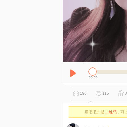
00:00
196
115
3
用唱吧扫描
二维码
，可