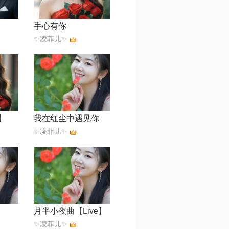
手心有你
✨凌菲儿✨
】
我在红尘中遇见你
✨凌菲儿✨
月半小夜曲【Live】
✨凌菲儿✨