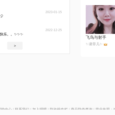
2023-01-15
🎈
2022-12-25
康快乐。。✨✨✨
飞鸟与射手
✨凌菲儿✨
>
帮助中心
|
联系我们
|
加入唱吧
|
防诈骗专栏
|
商品防伪查询
|
营业执照：编号
P证110298
|
京ICP备11013291号-1
| 举报电话(24小时)：022-25782593