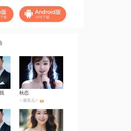
曲
我
秋恋
✨凌菲儿✨