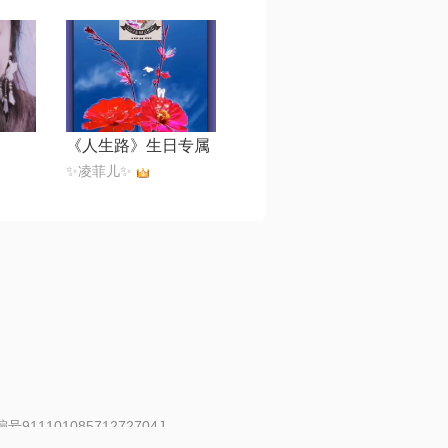
《人生路》生日专属
✨凌菲儿✨
91110108571272704J
 | 举报邮箱：fankui@changba.com
| 向12318举报