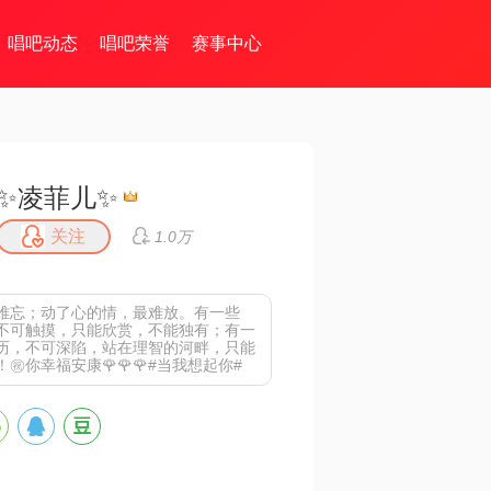
唱吧动态
唱吧荣誉
赛事中心
✨凌菲儿✨
关注
1.0万
难忘；动了心的情，最难放。有一些
不可触摸，只能欣赏，不能独有；有一
历，不可深陷，站在理智的河畔，只能
㊗你幸福安康🌹🌹🌹#当我想起你#