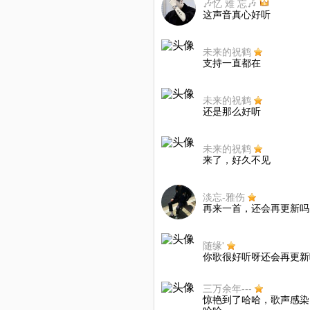
🎶忆 难 忘🎶
这声音真心好听
未来的祝鹤
支持一直都在
未来的祝鹤
还是那么好听
未来的祝鹤
来了，好久不见
淡忘-雅伤
再来一首，还会再更新吗
随缘'
你歌很好听呀还会再更新
三万余年---
惊艳到了哈哈，歌声感染