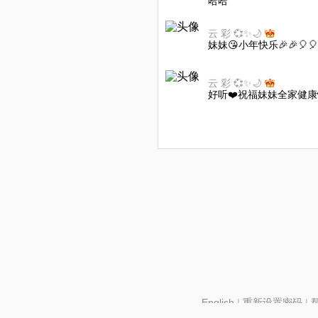
哈哈
云 彩 💞✨🌙
妹妹😘小年快乐🎉🎉🎈🎈
云 彩 💞✨🌙
好听❤️祝福妹妹全家健
English
|
重新设置密码
|
北京酷智科技有限公司 ©2024 changba.com |
京IC