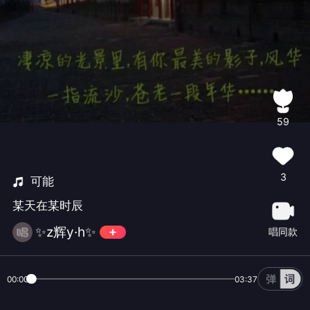
59
3
可能
某天在某时辰
✨z辉y·h✨
唱同款
00:00
03:37