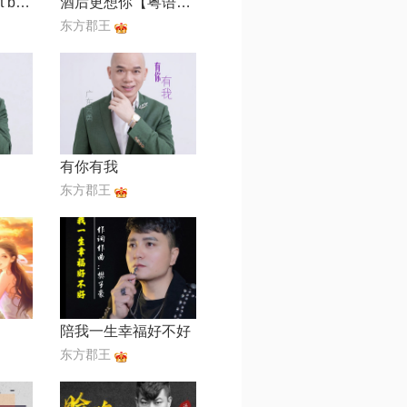
w情深缘浅【edit by 风中】
酒后更想你【粤语版】
东方郡王
有你有我
东方郡王
陪我一生幸福好不好
东方郡王