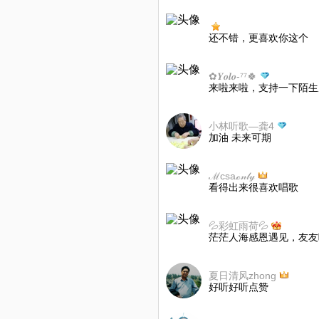
还不错，更喜欢你这个
✿𝒀𝒐𝒍𝒐-⁷⁷🍀
来啦来啦，支持一下陌生
小林听歌—龚4
加油 未来可期
ℳcsaℴ𝓃𝓁𝓎
看得出来很喜欢唱歌
💦彩虹雨荷💦
茫茫人海感恩遇见，友友
夏日清风zhong
好听好听点赞