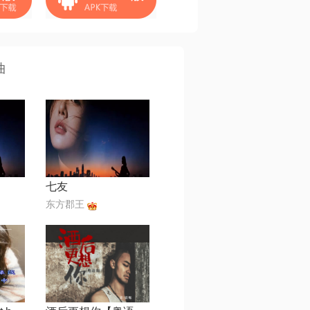
曲
七友
东方郡王