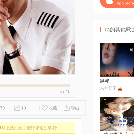
Ta的其他歌
無賴
东方郡王
03:41
79
10
收藏
导出
以马上找到歌曲进行评论互动哦~