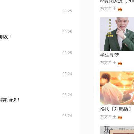
东方郡王
03-25
03-25
朋友！
03-25
半生寻梦
东方郡王
03-24
03-24
唱歌愉快！
搀扶【对唱版】
03-24
东方郡王