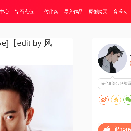
中心
钻石充值
上传伴奏
导入作品
原创购买
音乐人
]【edit by 风
绿色听歌#张智霖