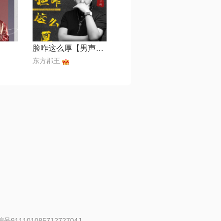
脸咋这么厚【男声版】
东方郡王
91110108571272704J