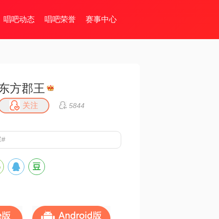
唱吧动态
唱吧荣誉
赛事中心
东方郡王
关注
5844
#