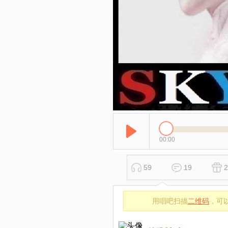
00:00
59
19
2
用唱吧扫描
二维码
，可