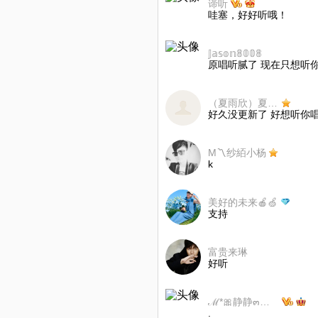
谛听
哇塞，好好听哦！
𝕁𝕒𝕤𝕠𝕟𝟠𝟘𝟘𝟠
原唱听腻了 现在只想听
（夏雨欣）夏季欣雨
好久没更新了 好想听你
M〽纱絔小杨
k
美好的未来🍎🍏
支持
富贵来琳
好听
ℳ*🎀静静๓㎕、
.