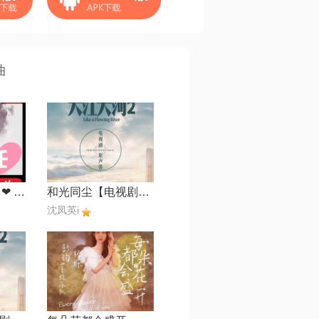
曲
枕着光的她【任 ❤ SKY制作】
和光同尘【电视剧《大江大河2》主题曲】
沈凤英i