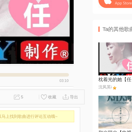
Ta的其他歌
03:10
沈凤英i
5
收藏
导出
以马上找到歌曲进行评论互动哦~