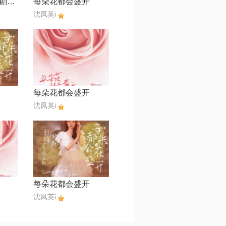
和光同尘【电视剧《大江大河2》主题曲】
每朵花都会盛开
沈凤英i
每朵花都会盛开
沈凤英i
每朵花都会盛开
沈凤英i