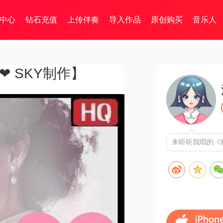
中心
钻石充值
上传伴奏
导入作品
原创购买
音乐人
❤ SKY制作】
来听听我唱的《枕