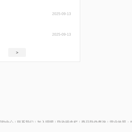
2025-09-13
2025-09-13
>
帮助中心
|
联系我们
|
加入唱吧
|
防诈骗专栏
|
商品防伪查询
|
营业执照：编号
P证110298
|
京ICP备11013291号-1
| 举报电话(24小时)：022-25782593