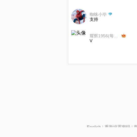
蜘蛛小毕
支持
耀辉1956(每月第一个星期六发歌
V
English
|
重新设置密码
|
北京酷智科技有限公司 ©2024 changba.com |
京IC