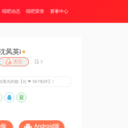
唱吧动态
唱吧荣誉
赛事中心
沈凤英i
关注
3
着光的她【任 ❤ SKY制作】》