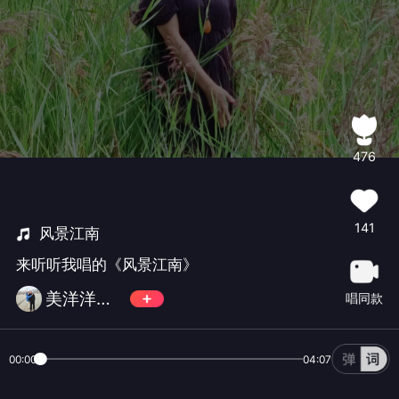
476
141
风景江南
来听听我唱的《风景江南》
美洋洋（拒币，忙！慢回）
唱同款
00:00
04:07