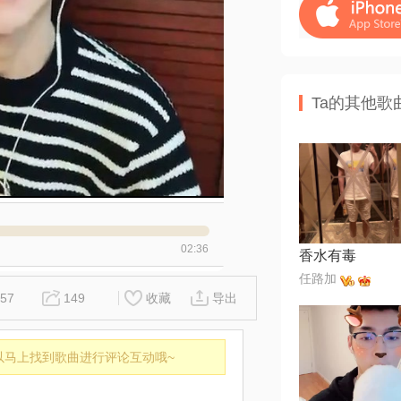
Ta的其他歌
02:36
香水有毒
任路加
57
149
收藏
导出
以马上找到歌曲进行评论互动哦~