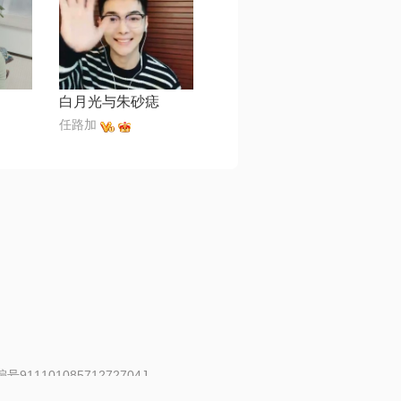
白月光与朱砂痣
任路加
91110108571272704J
 | 举报邮箱：fankui@changba.com
| 向12318举报