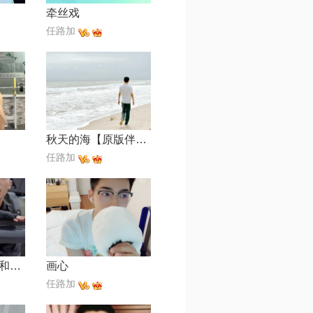
牵丝戏
任路加
秋天的海【原版伴奏】
任路加
如愿【电影《我和我的父辈》主题推广曲】
画心
任路加