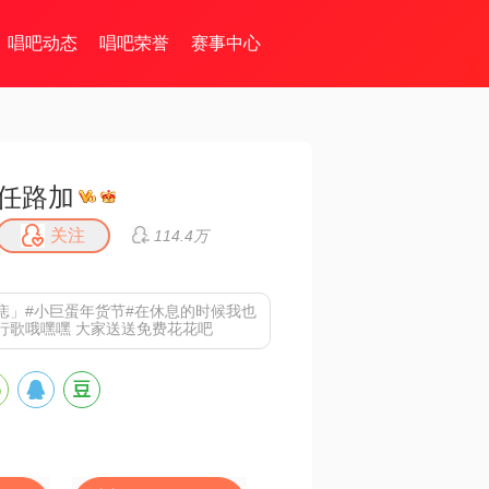
唱吧动态
唱吧荣誉
赛事中心
任路加
关注
114.4万
痣」
#小巨蛋年货节#在休息的时候我也
行歌哦嘿嘿 大家送送免费花花吧