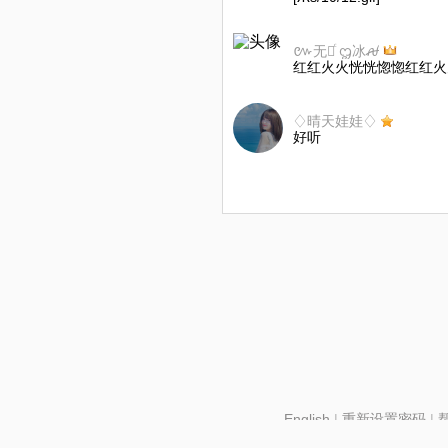
៚无痕ͨ ᦗ冰ꫛ
红红火火恍恍惚惚红红火
♢晴天娃娃♢
好听
English
|
重新设置密码
|
北京酷智科技有限公司 ©2024 changba.com |
京IC