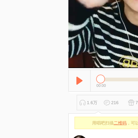
00:00
1.6万
216
7
用唱吧扫描
二维码
，可