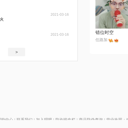
2021-03-16
火
错位时空
2021-03-16
任路加
>
帮助中心
|
联系我们
|
加入唱吧
|
防诈骗专栏
|
商品防伪查询
|
营业执照：编号
P证110298
|
京ICP备11013291号-1
| 举报电话(24小时)：022-25782593