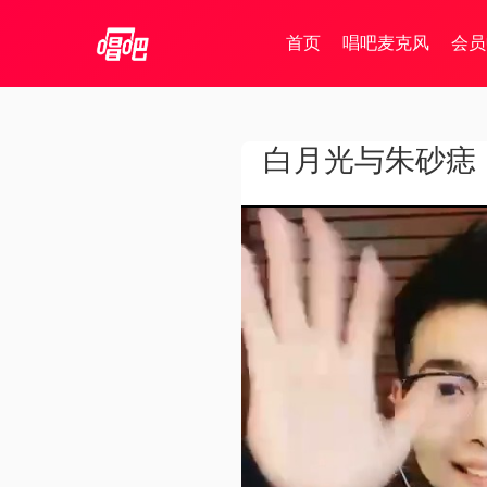
首页
唱吧麦克风
会员
白月光与朱砂痣