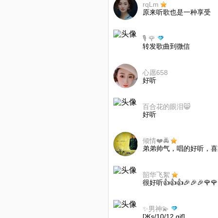
rqLm
原来听歌也是一种享受
🎙️ 🌹
转发歌曲到微信
心愿658
好听
百合花的眼泪😸
好听
倾情❤️🚔
弟弟帅气，唱的好听，喜欢
韶华飞絮
很好听👍👍👍🎉🎉🎉🌹🌹
✨男神💫
[Жs/10/12.gif]