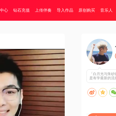
中心
钻石充值
上传伴奏
导入作品
原创购买
音乐人
「白月光与朱砂
是有学最新的流