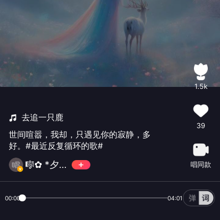
1.5k
去追一只鹿
39
世间喧嚣，我却，只遇见你的寂静，多
好。#最近反复循环的歌#
🎼✿ *夕颜🌙
唱同款
00:00
04:01